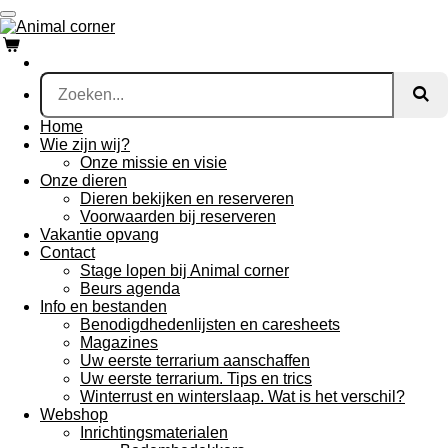
Ga
direct
naar
de
hoofdinhoud
Home
Wie zijn wij?
Onze missie en visie
Onze dieren
Dieren bekijken en reserveren
Voorwaarden bij reserveren
Vakantie opvang
Contact
Stage lopen bij Animal corner
Beurs agenda
Info en bestanden
Benodigdhedenlijsten en caresheets
Magazines
Uw eerste terrarium aanschaffen
Uw eerste terrarium. Tips en trics
Winterrust en winterslaap. Wat is het verschil?
Webshop
Inrichtingsmaterialen