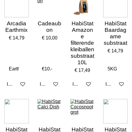
Arcadia
Cadeaub
HabiStat
HabiStat
Earthmix
on
Amazon
Baardag
e
ame
€ 14,79
€ 10,00
filterende
substraat
kleiballen
€ 14,79
substraat
10L
€ 17,49
In winkelwagen
In winkelwagen
In winkelwagen
In winkelwa
HabiStat
HabiStat
HabiStat
HabiStat