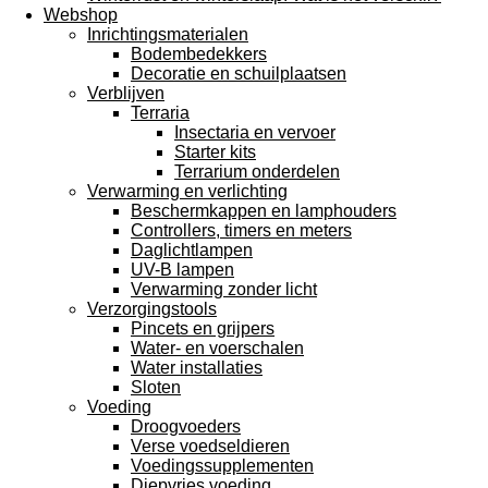
Webshop
Inrichtingsmaterialen
Bodembedekkers
Decoratie en schuilplaatsen
Verblijven
Terraria
Insectaria en vervoer
Starter kits
Terrarium onderdelen
Verwarming en verlichting
Beschermkappen en lamphouders
Controllers, timers en meters
Daglichtlampen
UV-B lampen
Verwarming zonder licht
Verzorgingstools
Pincets en grijpers
Water- en voerschalen
Water installaties
Sloten
Voeding
Droogvoeders
Verse voedseldieren
Voedingssupplementen
Diepvries voeding