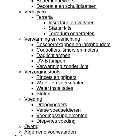
Bodembedekkers
Decoratie en schuilplaatsen
Verblijven
Terraria
Insectaria en vervoer
Starter kits
Terrarium onderdelen
Verwarming en verlichting
Beschermkappen en lamphouders
Controllers, timers en meters
Daglichtlampen
UV-B lampen
Verwarming zonder licht
Verzorgingstools
Pincets en grijpers
Water- en voerschalen
Water installaties
Sloten
Voeding
Droogvoeders
Verse voedseldieren
Voedingssupplementen
Diepvries voeding
Overig
Algemene voorwaarden