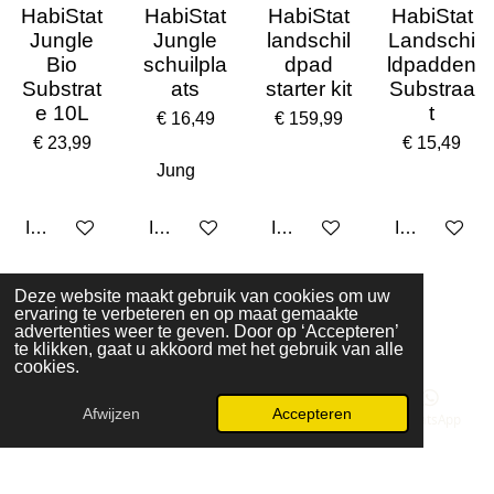
HabiStat
HabiStat
HabiStat
HabiStat
Jungle
Jungle
landschil
Landschi
Bio
schuilpla
dpad
ldpadden
Substrat
ats
starter kit
Substraa
e 10L
t
€ 16,49
€ 159,99
€ 23,99
€ 15,49
In winkelwagen
In winkelwagen
In winkelwagen
In winkelwa
Deze website maakt gebruik van cookies om uw
1
2
3
4
ervaring te verbeteren en op maat gemaakte
advertenties weer te geven. Door op ‘Accepteren’
© 2023 - 2026 Animal corner
te klikken, gaat u akkoord met het gebruik van alle
Powered by
JouwWeb
cookies.
Afwijzen
Accepteren
E-mailadres
Telefoonnummer
Kaart
WhatsApp