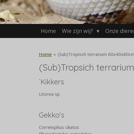
Home
Wie zijn wij?
Onze dier
Home
»
(Sub)Tropisch terrarium 60x40x80c
(Sub)Tropsich terrari
`Kikkers
Litorea sp
Gekko's
Correlophus ciliatus
Rhacodactylus auriculatus