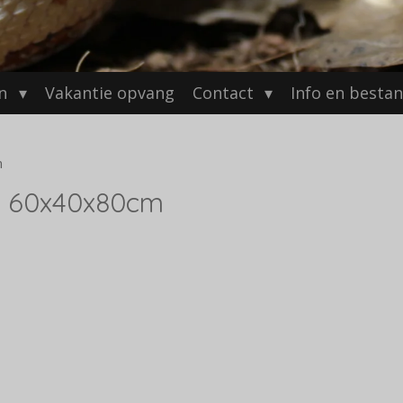
en
Vakantie opvang
Contact
Info en besta
m
um 60x40x80cm