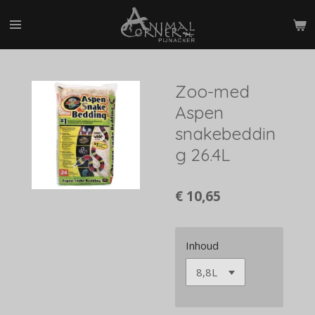
Ga
direct
naar
de
hoofdinhoud
Zoo-med
Aspen
snakebeddin
g 26.4L
€ 10,65
Inhoud