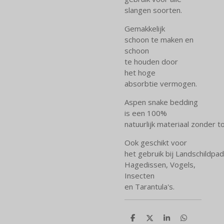
slangen soorten.
Gemakkelijk
schoon te maken en
schoon
te houden door
het hoge
absorbtie vermogen.
Aspen snake bedding
is een 100%
natuurlijk materiaal zonder 
Ook geschikt voor
het gebruik bij Landschildpa
Hagedissen, Vogels,
Insecten
en Tarantula's.
D
D
S
D