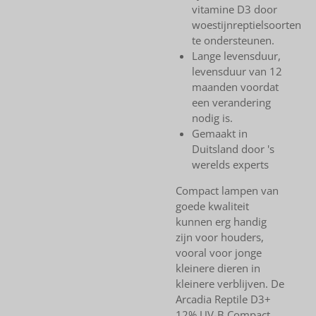
vitamine D3 door
woestijnreptielsoorten
te ondersteunen.
Lange levensduur,
levensduur van 12
maanden voordat
een verandering
nodig is.
Gemaakt in
Duitsland door 's
werelds experts
Compact lampen van
goede kwaliteit
kunnen erg handig
zijn voor houders,
vooral voor jonge
kleinere dieren in
kleinere verblijven. De
Arcadia Reptile D3+
12% UV-B Compact