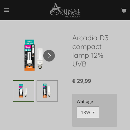
Ga
direct
naar
de
hoofdinhoud
Arcadia D3
compact
lamp 12%
UVB
€ 29,99
Wattage