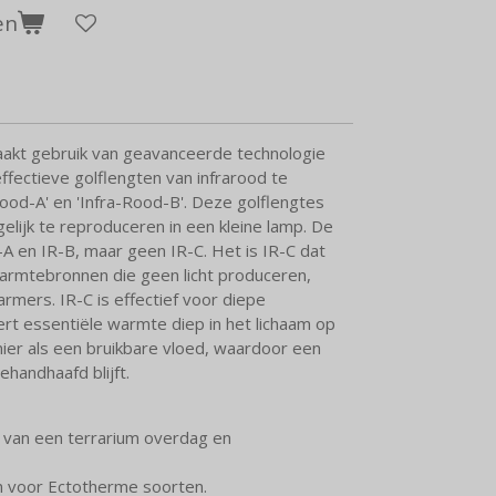
en
akt gebruik van geavanceerde technologie
ffectieve golflengten van infrarood te
Rood-A' en 'Infra-Rood-B'. Deze golflengtes
elijk te reproduceren in een kleine lamp. De
A en IR-B, maar geen IR-C. Het is IR-C dat
rmtebronnen die geen licht produceren,
mers. IR-C is effectief voor diepe
rt essentiële warmte diep in het lichaam op
anier als een bruikbare vloed, waardoor een
handhaafd blijft.
 van een terrarium overdag en
 voor Ectotherme soorten.