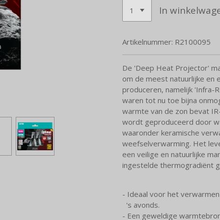
In winkelwag
Artikelnummer:
R2100095
De 'Deep Heat Projector' ma
om de meest natuurlijke en e
produceren, namelijk 'Infra-
waren tot nu toe bijna onmog
warmte van de zon bevat IR-
wordt geproduceerd door wa
waaronder keramische verwar
weefselverwarming. Het leve
een veilige en natuurlijke m
ingestelde thermogradiënt ge
- Ideaal voor het verwarmen
's avonds.
- Een geweldige warmtebron