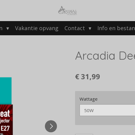
en
Vakantie opvang
Contact
Info en besta
Arcadia De
€ 31,99
Wattage