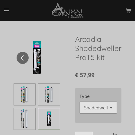
Ga
direct
naar
de
hoofdinhoud
Arcadia
Shadedweller
ProT5 kit
€ 57,99
Type