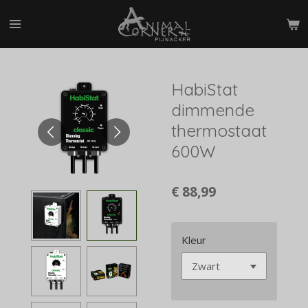
Ga
direct
naar
de
hoofdinhoud
HabiStat
dimmende
thermostaat
600W
€ 88,99
Kleur