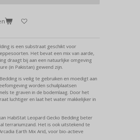
en
ing is een substraat geschikt voor
teppesoorten. Het bevat een mix van aarde,
ing draagt bij aan een natuurlijke omgeving
ure (in Pakistan) gewend zijn.
edding is veilig te gebruiken en moedigt aan
e leefomgeving worden schuilplaatsen
nels te graven in de bodemlaag. Door het
aat luchtiger en laat het water makkelijker in
kan HabiStat Leopard Gecko Bedding beter
l terrariumzand. Het is ook uitstekend te
rcadia Earth Mix Arid, voor bio-actieve