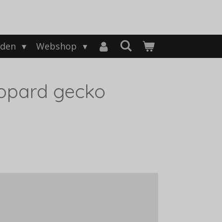
nden
Webshop
eopard gecko