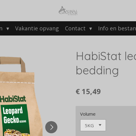
en
Vakantie opvang
Contact
Info en besta
HabiStat l
bedding
€ 15,49
Volume