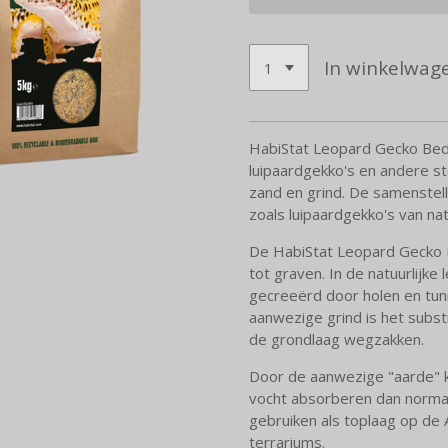
In winkelwag
HabiStat Leopard Gecko Bedd
luipaardgekko's en andere s
zand en grind. De samenstell
zoals luipaardgekko's van nat
De HabiStat Leopard Gecko B
tot graven. In de natuurlijk
gecreeërd door holen en tun
aanwezige grind is het substr
de grondlaag wegzakken.
Door de aanwezige "aarde" 
vocht absorberen dan normaa
gebruiken als toplaag op de A
terrariums.