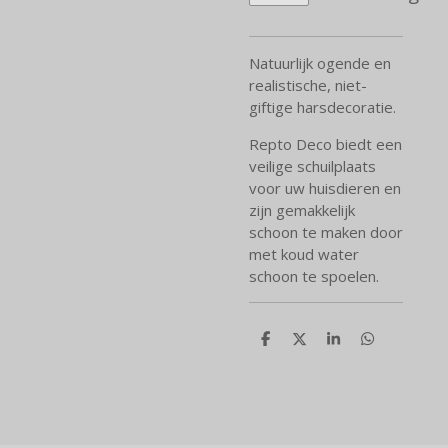
Natuurlijk ogende en
realistische, niet-
giftige harsdecoratie.
Repto Deco biedt een
veilige schuilplaats
voor uw huisdieren en
zijn gemakkelijk
schoon te maken door
met koud water
schoon te spoelen.
D
D
S
D
e
e
h
e
l
e
a
l
e
l
r
e
n
e
n