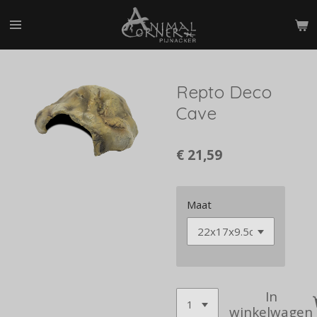
Ga
direct
naar
de
hoofdinhoud
Repto Deco
Cave
€ 21,59
Maat
In
winkelwagen