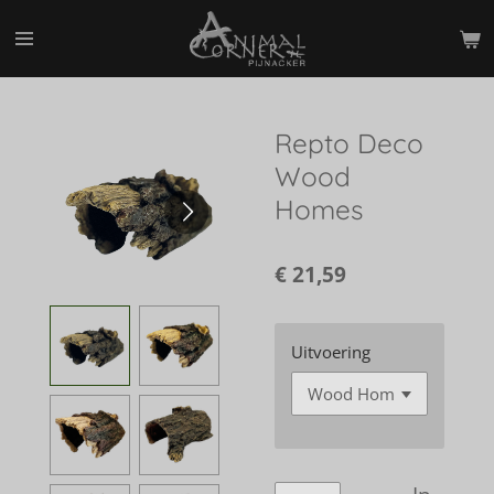
Ga
direct
naar
de
hoofdinhoud
Repto Deco
Wood
Homes
€ 21,59
Uitvoering