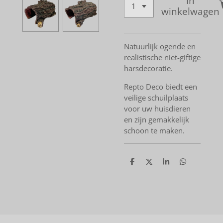
In
winkelwagen
Natuurlijk ogende en
realistische niet-giftige
harsdecoratie.
Repto Deco biedt een
veilige schuilplaats
voor uw huisdieren
en zijn gemakkelijk
schoon te maken.
D
D
S
D
e
e
h
e
l
e
a
l
e
l
r
e
n
e
n