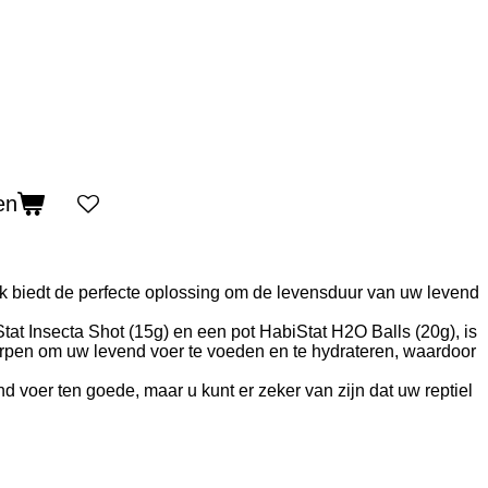
en
k biedt de perfecte oplossing om de levensduur van uw levend
tat Insecta Shot (15g) en een pot HabiStat H2O Balls (20g), is
orpen om uw levend voer te voeden en te hydrateren, waardoor
nd voer ten goede, maar u kunt er zeker van zijn dat uw reptiel