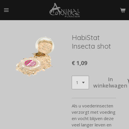
Ga
direct
naar
de
hoofdinhoud
HabiStat
Insecta shot
€ 1,09
In
winkelwagen
Als u voederinsecten
verzorgt met voeding
en vocht blijven deze
veel langer leven en