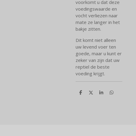
voorkomt u dat deze
voedingswaarde en
vocht verliezen naar
mate ze langer in het
bakje zitten.
Dit komt niet alleen
uw levend voer ten
goede, maar u kunt er
zeker van zijn dat uw
reptiel de beste
voeding krijgt.
D
D
S
D
e
e
h
e
l
e
a
l
e
l
r
e
n
e
n