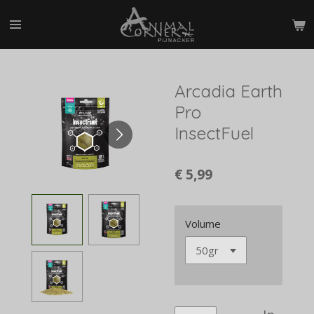
Ga
direct
naar
de
hoofdinhoud
Arcadia Earth
Pro
InsectFuel
€ 5,99
Volume