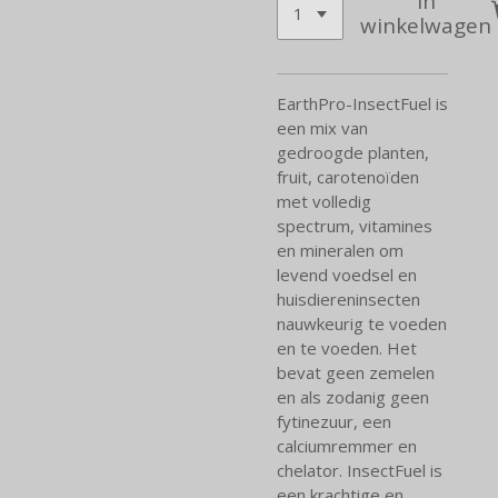
In
winkelwagen
EarthPro-InsectFuel is
een mix van
gedroogde planten,
fruit, carotenoïden
met volledig
spectrum, vitamines
en mineralen om
levend voedsel en
huisdiereninsecten
nauwkeurig te voeden
en te voeden. Het
bevat geen zemelen
en als zodanig geen
fytinezuur, een
calciumremmer en
chelator. InsectFuel is
een krachtige en