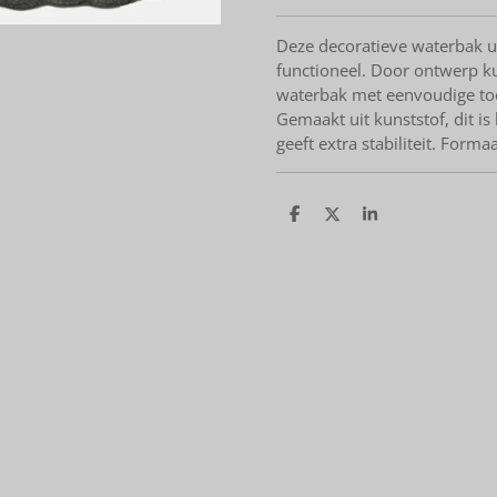
Deze decoratieve waterbak ui
functioneel. Door ontwerp ku
waterbak met eenvoudige toe
Gemaakt uit kunststof, dit i
geeft extra stabiliteit. For
D
D
S
e
e
h
l
e
a
e
l
r
n
e