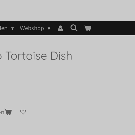
nden
Webshop
 Tortoise Dish
en