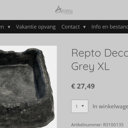
en
Vakantie opvang
Contact
Info en besta
Repto Deco
Grey XL
€ 27,49
In winkelwag
Artikelnummer:
R3100135