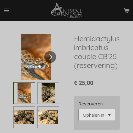
Ga
direct
naar
de
hoofdinhoud
Hemidactylus
imbricatus
couple CB'25
(reservering)
€ 25,00
Reserveren