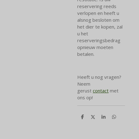
reservering reeds
verlopen en heeft u
alsnog besloten om
het dier te kopen, zal
u het
reserveringsbedrag
opnieuw moeten
betalen.
Heeft u nog vragen?
Neem
gerust
contact
met
ons op!
D
D
S
D
e
e
h
e
l
e
a
l
e
l
r
e
n
e
n