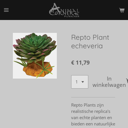
Ga
direct
naar
de
hoofdinhoud
Repto Plant
echeveria
€ 11,79
In
winkelwagen
Repto Plants zijn
realistische replica's
van echte planten en
bieden een natuurlijke