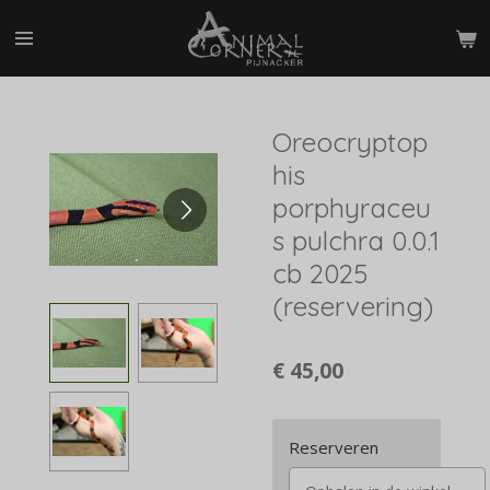
Ga
direct
naar
de
hoofdinhoud
Oreocryptop
his
porphyraceu
s pulchra 0.0.1
cb 2025
(reservering)
€ 45,00
Reserveren