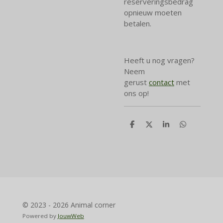
reserveringsbedrag
opnieuw moeten
betalen.
Heeft u nog vragen?
Neem
gerust
contact
met
ons op!
D
D
S
D
e
e
h
e
l
e
a
l
e
l
r
e
n
e
n
© 2023 - 2026 Animal corner
Powered by
JouwWeb