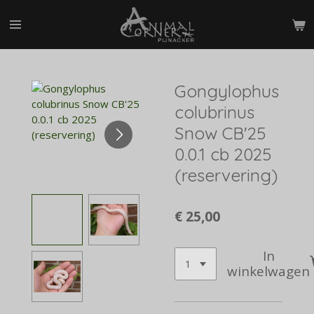
Ga
direct
naar
de
hoofdinhoud
Gongylophus
colubrinus
Snow CB'25
0.0.1 cb 2025
(reservering)
€ 25,00
In
winkelwagen