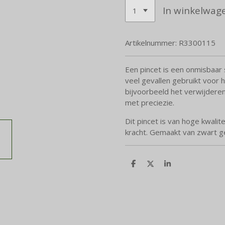
In winkelwag
Artikelnummer:
R3300115
Een pincet is een onmisbaar 
veel gevallen gebruikt voor 
bijvoorbeeld het verwijderen
met preciezie.
Dit pincet is van hoge kwalit
kracht. Gemaakt van zwart gec
D
D
S
e
e
h
l
e
a
e
l
r
n
e