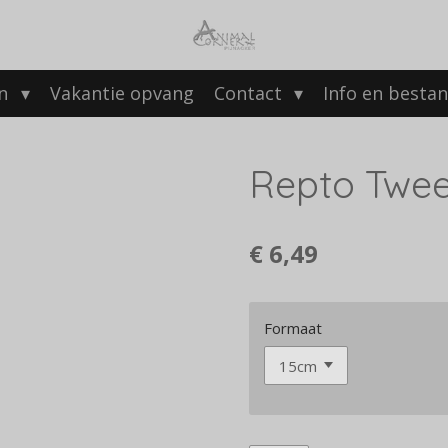
en
Vakantie opvang
Contact
Info en besta
Repto Twee
€ 6,49
Formaat