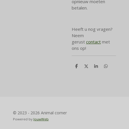
opnieuw moeten
betalen.
Heeft u nog vragen?
Neem
gerust
contact
met
ons op!
D
D
S
D
e
e
h
e
l
e
a
l
e
l
r
e
n
e
n
© 2023 - 2026 Animal corner
Powered by
JouwWeb