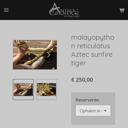
Ga
direct
naar
de
hoofdinhoud
malayopytho
n reticulatus
Aztec sunfire
tiger
€ 250,00
Reserveren