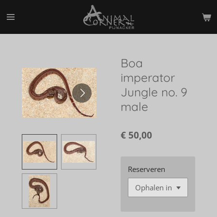
Ga
direct
naar
de
hoofdinhoud
Boa
imperator
Jungle no. 9
male
€ 50,00
Reserveren