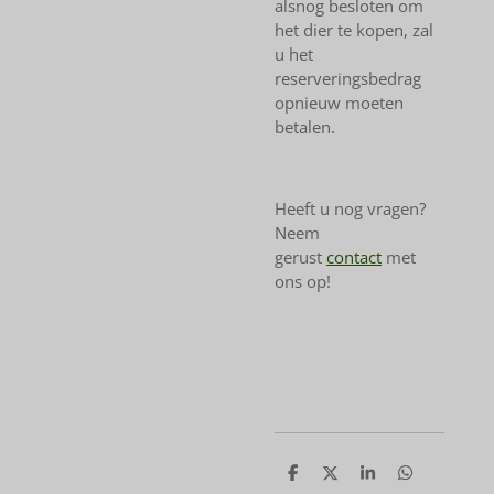
alsnog besloten om
het dier te kopen, zal
u het
reserveringsbedrag
opnieuw moeten
betalen.
Heeft u nog vragen?
Neem
gerust
contact
met
ons op!
D
D
S
D