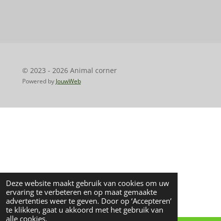
e
e
h
e
l
e
a
l
e
l
r
e
n
e
n
© 2023 - 2026 Animal corner
Powered by
JouwWeb
Deze website maakt gebruik van cookies om uw
ervaring te verbeteren en op maat gemaakte
advertenties weer te geven. Door op ‘Accepteren’
te klikken, gaat u akkoord met het gebruik van
alle cookies.