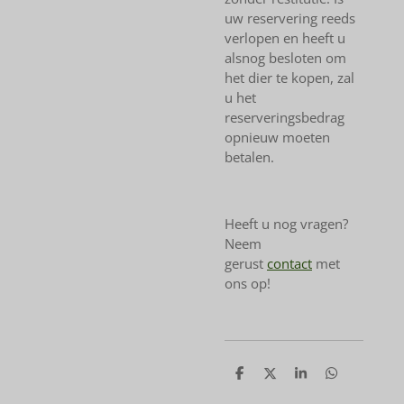
uw reservering reeds
verlopen en heeft u
alsnog besloten om
het dier te kopen, zal
u het
reserveringsbedrag
opnieuw moeten
betalen.
Heeft u nog vragen?
Neem
gerust
contact
met
ons op!
D
D
S
D
e
e
h
e