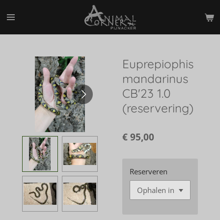
Ga
direct
naar
de
hoofdinhoud
Euprepiophis
mandarinus
CB'23 1.0
(reservering)
€ 95,00
Reserveren