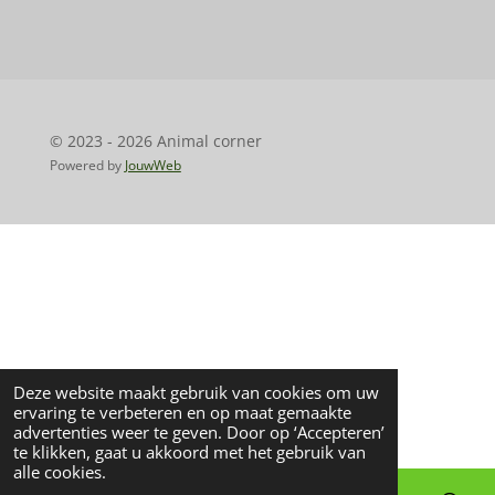
l
e
a
l
e
l
r
e
n
e
n
© 2023 - 2026 Animal corner
Powered by
JouwWeb
Deze website maakt gebruik van cookies om uw
ervaring te verbeteren en op maat gemaakte
advertenties weer te geven. Door op ‘Accepteren’
te klikken, gaat u akkoord met het gebruik van
alle cookies.